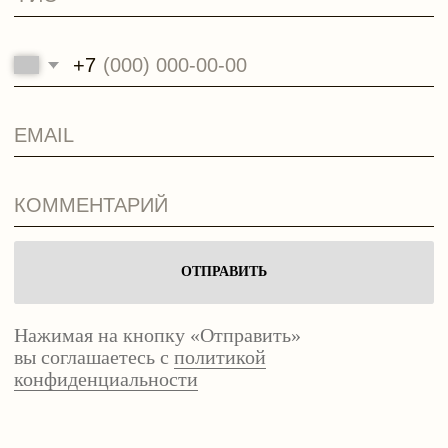
ОТПРАВИТЬ
ОТПРАВИТЬ
ОТПРАВИТЬ
Нажимая на кнопку «Отправить»
Нажимая на кнопку «Отправить»
Нажимая на кнопку «Отправить»
вы соглашаетесь с
вы соглашаетесь с
вы соглашаетесь с
политикой
политикой
политикой
конфиденциальности
конфиденциальности
конфиденциальности